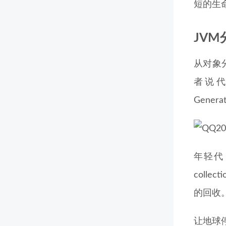
短的生
JVM分
从对象
者说代（
Gener
年轻代
col
的回收
让地球停