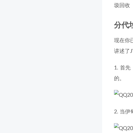
圾回收（f
分代垃圾
现在你
讲述了
1. 首
的。
2. 