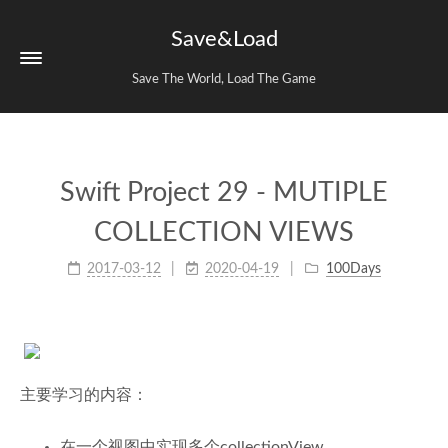
Save&Load
Save The World, Load The Game
Swift Project 29 - MUTIPLE
COLLECTION VIEWS
2017-03-12
2020-04-19
100Days
主要学习的内容：
在一个视图中实现多个collectionView